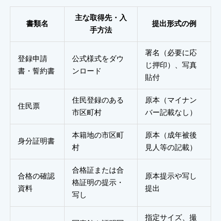
主な取得先・入
書類名
提出形式の例
手方法
署名（必要に応
登録申請
公式様式をダウ
じ押印）、写真
書・誓約書
ンロード
貼付
住民登録のある
原本（マイナン
住民票
市区町村
バー記載なし）
本籍地の市区町
原本（成年被後
身分証明書
村
見人等の記載）
合格証または合
合格の確認
原本提示や写し
格証明の提示・
資料
提出
写し
指定サイズ、撮