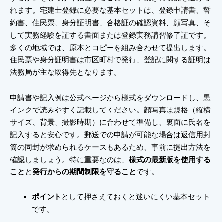
れます。宅建士登録に必要な基本セットは、登録申請書、誓
約書、住民票、身分証明書、合格証の確認資料、顔写真、そ
して実務経験を証する書面または登録実務講習修了証です。
多くの地域では、原本とコピーを組み合わせて提出します。
住民票や身分証明書は市区町村で発行、登記に関する証明は
法務局が主な取得先となります。
申請書や記入例は公式ページから様式をダウンロードし、黒
インクで読みやすく記載してください。顔写真は規格（縦横
サイズ、背景、撮影時期）に合わせて準備し、裏面に氏名を
記入すると安心です。郵送での申請が可能な場合は返信用封
筒の同封が求められるケースもあるため、事前に提出方法を
確認しましょう。特に重要なのは、
様式の最新版を使用する
こと
と
発行からの期間制限を守ること
です。
ポイント
として押さえておくと迷いにくい基本セット
です。