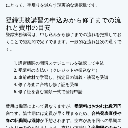
にとって、手戻りを減らす現実的な選択肢です。
登録実務講習の申込みから修了までの流
れと費用の目安
登録実務講習は、申し込みから修了までの流れを把握してお
くことで短期間で完了できます。一般的な流れは次の通りで
す。
講習機関の開講スケジュールを確認して申込
受講料の支払い（クレジットや振込など）
事前教材で学習し、指定日の講義・演習を受講
修了考査に合格し修了証を受領
修了証を含む書類一式で登録申請
費用は機関によって異なりますが、
受講料はおおむね数万円
台
です。繁忙期には定員が早く埋まるため、
合格発表直後や
春の転職期は混雑
が予想されます。空席がある回への早期エ
ントリーを心がけましょう。支払い方法は
入金期限やキャン