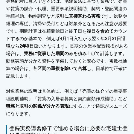
実務経験に算入できるのは、宅建業法に基づく業務で、売買
や賃貸の媒介・代理、重要事項説明補助、契約・登記関連の
手続補助、物件調査など
取引に直接関わる実務
です。総務や
経理の専従、清掃や受付などは対象外となるため注意が必要
です。期間計算は在籍開始日と終了日を
端日を含めて
カウン
トするのが基本で、例えば4月1日入社から翌々年3月31日退
職なら
2年0日
扱いとなります。長期の休業や配置転換がある
場合は、
実務に従事した期間のみ
を積み上げて計算します。
勤務実態が分かる資料を準備しておくと安心です。複数社通
算の場合は、各区間の
重複を除いて合算
し、日単位で正確に
記載します。
対象業務の説明は具体的に、例えば「売買の媒介での重要事
項説明補助」「賃貸の入居者募集と契約書類作成補助」など
職務と取引の関係が分かる表現
にすることで確認がスムーズ
になります。
登録実務講習修了で進める場合に必要な宅建士登