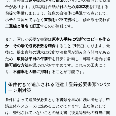
で、合格証は
原本提示か写し提出
のいずれかの案内となる場
合があります。顔写真は台紙貼付のため
原本2枚
を用意する
前提で準備しましょう。複数の自治体に共通する点として、
ホチキス留めではなく
書類をバラで提出
し、修正液を使わず
二重線と署名で訂正
するのが無難です。
また、写しが必要な書類は
原本入手時に役所でコピーを作る
か、その場で必要枚数を確保
することで時短になります。最
後に、提出直前の週末は役所や法務局が混み合う傾向がある
ため、
取得は平日の午前中
を目安に計画し、郵送の場合は
追
跡可能な方法
を選ぶのがおすすめです。これらの工夫によ
り、
不備率を大幅に抑制
することが可能です。
条件付きで追加される宅建士登録必要書類のパタ
ーン別対策
条件によって追加が必要となる書類を早めに洗い出せば、申
請全体をスムーズに進めることができます。主な例として
は、登記されていないことの証明書（後見等登記の有無に関