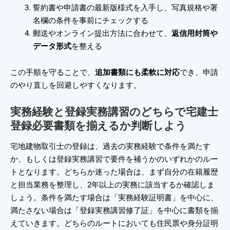
誓約書や申請書の最新版様式を入手し、写真規格や署
名欄の条件を事前にチェックする
郵送やオンライン提出方法に合わせて、
返信用封筒や
データ形式
を整える
この手順を守ることで、
追加書類にも柔軟に対応
でき、申請
のやり直しを回避しやすくなります。
実務経験と登録実務講習のどちらで宅建士
登録必要書類を揃えるか判断しよう
宅地建物取引士の登録は、過去の実務経験で条件を満たす
か、もしくは登録実務講習で要件を補うかのいずれかのルー
トとなります。どちらか迷った場合は、まず自分の在籍履歴
と担当業務を整理し、2年以上の実務に該当するか確認しま
しょう。条件を満たす場合は「実務経験証明書」を中心に、
満たさない場合は「登録実務講習修了証」を中心に書類を揃
えていきます。どちらのルートにおいても住民票や身分証明