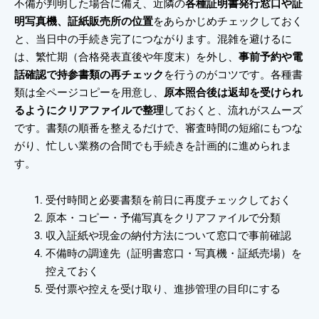
不備が判明した場合に備え、近隣の
各種証明書発行窓口や証
明写真機、証紙販売所の位置
をあらかじめチェックしておく
と、当日中の手続き完了につながります。混雑を避けるに
は、繁忙期（合格発表直後や年度末）を外し、
事前予約や電
話確認で持参書類の再チェック
を行うのがコツです。各種書
類は全ページコピーを用意し、
原本照合後は返却を受けられ
るようにクリアファイルで整理
しておくと、流れがスムーズ
です。書類の順番を整えるだけで、審査時間の短縮にもつな
がり、忙しい業務の合間でも手続きを計画的に進められま
す。
受付時間と必要書類を前日に再度チェックしておく
原本・コピー・予備写真をクリアファイルで分類
収入証紙や現金の納付方法について窓口で事前確認
不備時の調達先（証明書窓口・写真機・証紙売場）を
控えておく
受付票や控えを受け取り、進捗管理の目印にする