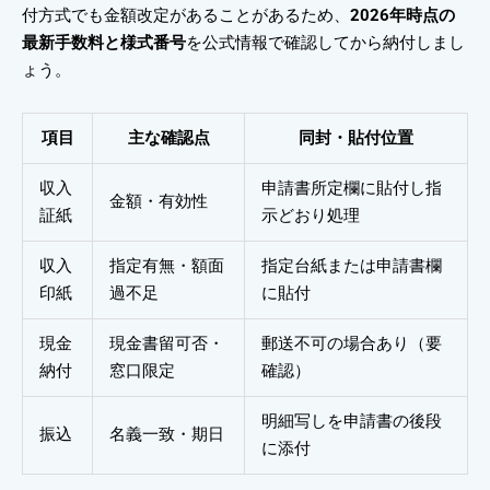
付方式でも金額改定があることがあるため、
2026年時点の
最新手数料と様式番号
を公式情報で確認してから納付しまし
ょう。
項目
主な確認点
同封・貼付位置
収入
申請書所定欄に貼付し指
金額・有効性
証紙
示どおり処理
収入
指定有無・額面
指定台紙または申請書欄
印紙
過不足
に貼付
現金
現金書留可否・
郵送不可の場合あり（要
納付
窓口限定
確認）
明細写しを申請書の後段
振込
名義一致・期日
に添付