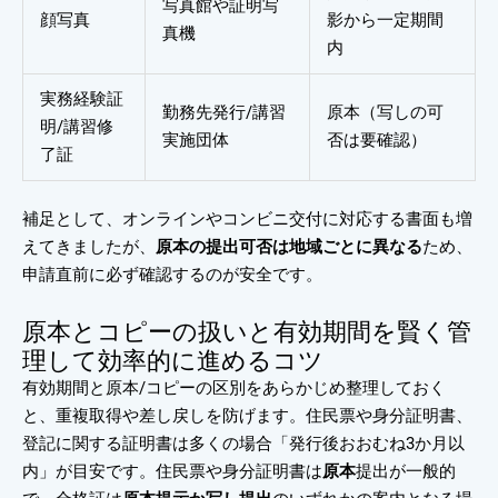
写真館や証明写
顔写真
影から一定期間
真機
内
実務経験証
勤務先発行/講習
原本（写しの可
明/講習修
実施団体
否は要確認）
了証
補足として、オンラインやコンビニ交付に対応する書面も増
えてきましたが、
原本の提出可否は地域ごとに異なる
ため、
申請直前に必ず確認するのが安全です。
原本とコピーの扱いと有効期間を賢く管
理して効率的に進めるコツ
有効期間と原本/コピーの区別をあらかじめ整理しておく
と、重複取得や差し戻しを防げます。住民票や身分証明書、
登記に関する証明書は多くの場合「発行後おおむね3か月以
内」が目安です。住民票や身分証明書は
原本
提出が一般的