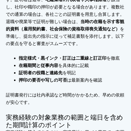
し、社印や職印の押印が必要となる場合があります。複数社
での通算の場合は、各社ごとの証明書を用意し合算します。
退職や廃業等で証明が難しい場合は、
当時の在籍を示す客観
的資料（雇用契約書、社会保険の資格取得喪失通知など）
を
準備し、提出先の指示に従って補足書類を添付します。以下
の要点を守ると審査がスムーズです。
指定様式・黒インク・訂正は二重線と訂正印
を徹底
在籍期間と従事内容
を具体的に記載
証明者の役職と連絡先
を明記
押印の要否や写しの可否
は最新案内を確認
証明書発行には社内承認など時間がかかるため、早めの依頼
が安心です。
実務経験の対象業務の範囲と端日を含め
た期間計算のポイント