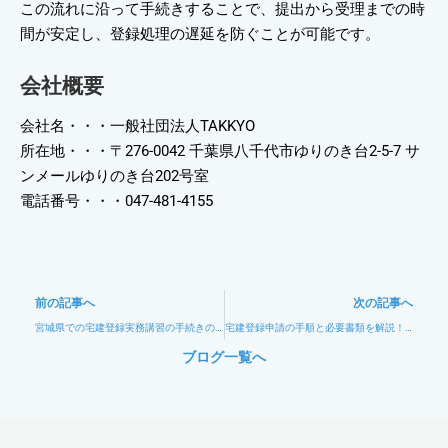
この流れに沿って手続きすることで、提出から受理までの時
間が安定し、登録処理の遅延を防ぐことが可能です。
会社概要
会社名・・・一般社団法人TAKKYO
所在地・・・〒276-0042 千葉県八千代市ゆりのき台2-5-7 サ
ンメールゆりのき台202号室
電話番号・・・047-481-4155
Prev
N
前の記事へ
次の記事へ
宮城県での宅建登録実務講習の手続きの流れ
宅建登録申請の手順と必要書類を解説！最短で交付へたどり着くためのガイド
ブログ一覧へ