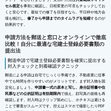
セル規定
を事前に確認し、日程変更の可否もチェックしてお
くと安心です。最短での修了を目指すなら、平日枠や地方会
場も検討し、
修了から申請までのタイムラグを短縮
するのが
効果的です。
申請方法を郵送と窓口とオンラインで徹底
比較！自分に最適な宅建士登録必要書類の
提出法
郵送申請で宅建士登録必要書類を確実に提出する
封入チェックと到着確認テクニック
郵送による申請は自宅でじっくり準備でき、不動産業に従事
中でも時間を作りやすいのがメリットです。まず封入物を固
定化しましょう。
申請書一式の原本と写し、身分証明書や住
民票などの公的証明は有効期限内
で揃え、顔写真の規格も再
確認します。封入時はクリップ留めにし、ホチキスは避ける
ことで審査がスムーズです。控えはスマホで撮影したりPDF