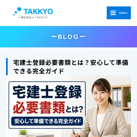
内
Main
容
MENU
Menu
を
ス
キ
ーBLOGー
ッ
プ
宅建士登録必要書類とは？安心して準備
できる完全ガイド