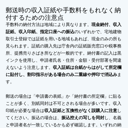
郵送時の収入証紙や手数料をもれなく納
付するための注意点
手数料の納付方法は地域により異なります。
現金納付、収入
証紙、収入印紙、指定口座への振込
のいずれかで、宅地建物
取引士登録では証紙を用いる地域もあれば、現金のみの所も
見られます。証紙の購入先は庁舎内の証紙販売窓口や税事務
所、提携売りさばき所などが一般的です。納付書の記入は黒
インクを使用し、申請者氏名・住所・金額・受付部署を間違
えないよう注意します。
収入証紙は台紙からはがして所定欄
に貼付し、割印指示がある場合のみ二重線や押印で消込み
ま
す。
郵送の場合は「申請書の表紙」か「納付書の所定欄」に貼る
ことが多く、別紙同封は不可とされる場合が多いです。収入
印紙が必要な場合は
収入証紙と互換性がなく誤購入に注意
し
てください。振込の場合は、
振込控えの写しを同封
し、名義
と申請者名が一致しているかも必ず確認します。いずれの納