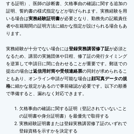
する証明）、医師の診断書、欠格事由の確認に関する追加の
証明、誓約書の様式指定などが挙げられます。実務経験を用
いる場合は
実務経験証明書
が必要となり、勤務先の記載責任
者や在籍期間の証明方法に細かな指定が設けられる場合もあ
ります。
実務経験が十分でない場合には
登録実務講習修了証
が必須と
なるため、講習の実施団体や日程、修了証の発行タイミング
を逆算して申請日に間に合わせることが重要です。郵送での
提出の場合は
返信用封筒や受領連絡票
の同封が求められるこ
ともあり、オンライン申請が可能な場合は
顔写真データの規
格
に細かな規定があるので事前確認が必要です。以下の順番
で準備すると、漏れなく対応できます。
欠格事由の確認に関する証明（登記されていないこと
の証明書や身分証明書）を最優先で取得する
実務経験証明書または登録実務講習修了証のいずれで
登録資格を示すかを決定する