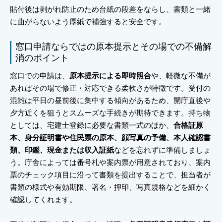
貼付後は剥がれ防止のため台紙の段差をならし、書類と一緒
に曲がらないよう厚紙で補強すると安全です。
窓口申請ならではの原本提示とその場での不備解
消のポイント
窓口での申請は、
原本提示による即時照合
や、軽微な不備が
あればその場で修正・対応できる柔軟さが特徴です。受付の
混雑は平日の昼前後に集中する傾向があるため、開庁直後や
夕方近くを狙うとスムーズな手続きが期待できます。持ち物
としては、宅建士登録に必要な書類一式のほか、
合格証原
本、身分証明書や住民票の原本、顔写真の予備、本人確認書
類、印鑑、現金または収入証紙
などを忘れずに準備しましょ
う。庁舎によっては番号札や案内票が用意されており、案内
票のチェック項目に沿って書類を提出することで、担当者が
書類の様式や有効期限、署名・押印、写真規格などを細かく
確認してくれます。