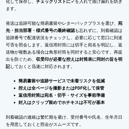
化して保存し、
チェックリストに✓
を入れて抜け漏れを防ぎ
ます。
発送は追跡可能な簡易書留やレターパックプラスを選び、
宛
先・担当部署・様式番号の最終確認
も忘れずに。到着確認は
追跡番号で配達状況をチェックし、必要に応じて窓口に到達
可否を照会します。返信用封筒には切手と宛名を明記し、返
送物が複数ある場合は角形封筒を同封すると安心です。再提
出を防ぐため、
収受印が必要な控えは封筒表に同封の旨を明
記
しておくと迅速に対応されます。
簡易書留や追跡サービスで未着リスクを低減
控えは全ページを撮影またはPDF化して保管
返信用封筒は宛名・切手・サイズを事前準備
封入はクリップ留めでホチキスは不可が基本
到着確認の連絡は繁忙期を避け、受付番号や氏名、生年月日
を用意しておくと照会がスムーズです。