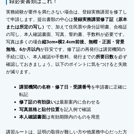
録必要書類はこれ！
実務経験が要件を満たさない場合は、登録実務講習を修了し
て申請します。提出書類の中心は
登録実務講習修了証（原本
または所定の写し）
で、加えて住民票や身分証明書、合格証
の写し、本人確認書面、写真、誓約書、手数料が必要です。
写真は多くの場合
縦3cm×横2.4cm前後、無帽・正面・背景
無地、6か月以内
が目安です。修了証の再発行は講習機関の
手続に従い、本人確認や手数料、発行までの
所要日数
を必ず
確認しておきましょう。以下のポイントに気をつけると失敗
が減ります。
講習機関の名称・修了日・受講番号
を申請書に正確に
転記
修了証の有効扱い
は最新案内に合わせる
写真規格と貼付位置
を記入例で確認
本人確認書面
は有効期限内のものを用意
講習ルートは、証明の取得が難しい方や他業務中心だった方