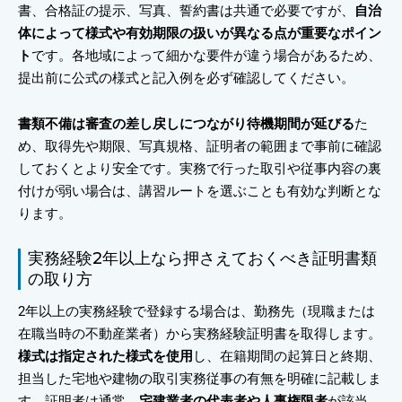
書、合格証の提示、写真、誓約書は共通で必要ですが、
自治
体によって様式や有効期限の扱いが異なる点が重要なポイン
ト
です。各地域によって細かな要件が違う場合があるため、
提出前に公式の様式と記入例を必ず確認してください。
書類不備は審査の差し戻しにつながり待機期間が延びる
た
め、取得先や期限、写真規格、証明者の範囲まで事前に確認
しておくとより安全です。実務で行った取引や従事内容の裏
付けが弱い場合は、講習ルートを選ぶことも有効な判断とな
ります。
実務経験2年以上なら押さえておくべき証明書類
の取り方
2年以上の実務経験で登録する場合は、勤務先（現職または
在職当時の不動産業者）から実務経験証明書を取得します。
様式は指定された様式を使用
し、在籍期間の起算日と終期、
担当した宅地や建物の取引実務従事の有無を明確に記載しま
す。証明者は通常、
宅建業者の代表者や人事権限者
が該当